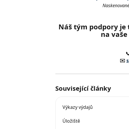
Naskenované 
Náš tým podpory je 
na vaše 

✉️ 
s
Související články
Výkazy výdajů
Úložiště