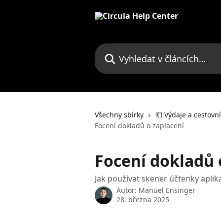
Přeskočit na hlavní obsah
Vyhledat v článcích…
Všechny sbírky
💶 Výdaje a cestovn
Focení dokladů o zaplacení
Focení dokladů 
Jak používat skener účtenky aplik
Autor:
Manuel Ensinger
28. března 2025