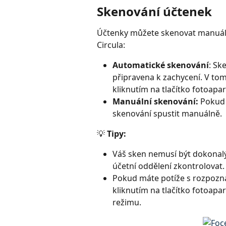
Skenování účtenek
Účtenky můžete skenovat manuáln
Circula:
Automatické skenování
: Sk
připravena k zachycení. V tom
kliknutím na tlačítko fotoapar
Manuální skenování:
 Pokud 
skenování spustit manuálně.
💡 
Tipy:
Váš sken nemusí být dokonalý, a
účetní oddělení zkontrolovat.
Pokud máte potíže s rozpoznán
kliknutím na tlačítko fotoap
režimu.