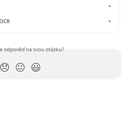
 OCR
ste odpověď na svou otázku?
😞
😐
😃