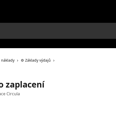
í náklady
⚙️ Základy výdajů
o zaplacení
ace Circula