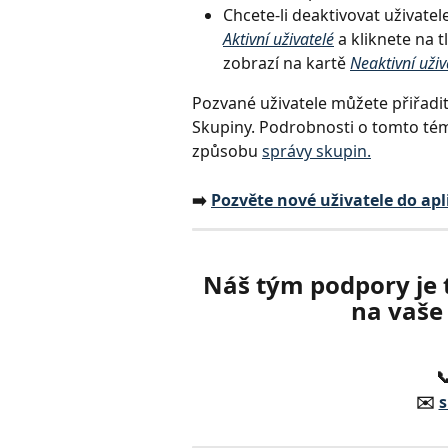
Chcete-li deaktivovat uživatel
Aktivní uživatelé
 a kliknete na 
zobrazí na kartě 
Neaktivní uživ
Pozvané uživatele můžete přiřadit
Skupiny. Podrobnosti o tomto téma
způsobu 
správy skupin.
➡️ 
Pozvěte nové uživatele do apl
Náš tým podpory je 
na vaše 

✉️ 
s