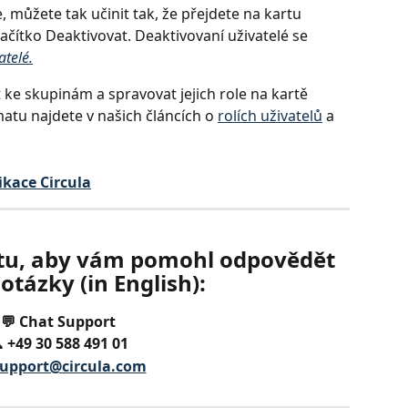
e, můžete tak učinit tak, že přejdete na kartu 
tlačítko Deaktivovat. Deaktivovaní uživatelé se 
atelé.
 ke skupinám a spravovat jejich role na kartě 
tu najdete v našich článcích o 
rolích uživatelů
 a 
ikace Circula
tu, aby vám pomohl odpovědět 
otázky (in English):
💬 Chat Support
 +49 30 588 491 01
upport@circula.com