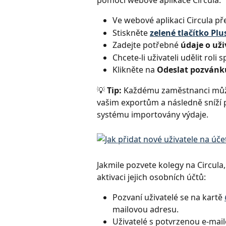
pomocí webové aplikace Circula:
Ve webové aplikaci Circula pře
Stiskněte 
zelené tlačítko Plu
Zadejte potřebné
 údaje o uži
Chcete-li uživateli udělit rol
Klikněte na 
Odeslat pozvánk
💡 
Tip:
 Každému zaměstnanci můžete
vašim exportům a následně sníží p
systému importovány výdaje.
Jakmile pozvete kolegy na Circula
aktivaci jejich osobních účtů:
Pozvaní uživatelé se na kartě 
mailovou adresu.
Uživatelé s potvrzenou e-mail