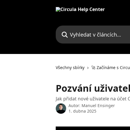
Přeskočit na hlavní obsah
Vyhledat v článcích…
Všechny sbírky
🚀 Začínáme s Circu
Pozvání uživate
Jak přidat nové uživatele na účet C
Autor:
Manuel Ensinger
1. dubna 2025