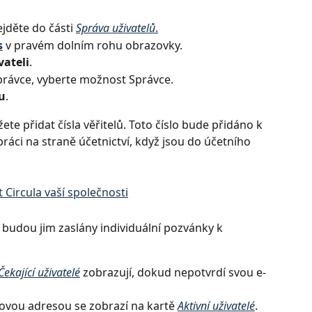
jděte do části 
Správa uživatelů
.
s
v pravém dolním rohu obrazovky.
vateli
.
i správce, vyberte možnost Správce.
u
.
 přidat čísla věřitelů. Toto číslo bude přidáno k 
ráci na straně účetnictví, když jsou do účetního 
, budou jim zaslány individuální pozvánky k 
Čekající uživatelé
zobrazují, dokud nepotvrdí svou e-
ovou adresou se zobrazí na kartě 
Aktivní uživatelé
.