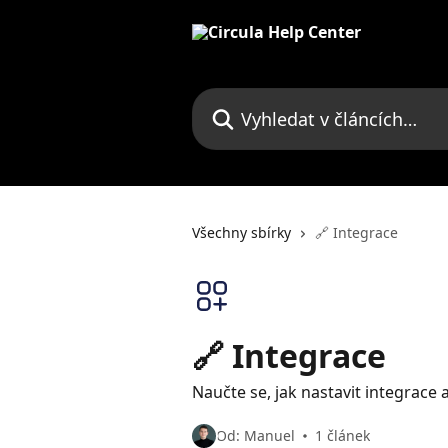
Přeskočit na hlavní obsah
Vyhledat v článcích…
Všechny sbírky
🔗 Integrace
🔗 Integrace
Naučte se, jak nastavit integrace 
Od: Manuel
1 článek