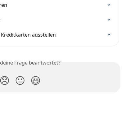
ren
n
Kreditkarten ausstellen
 deine Frage beantwortet?
😞
😐
😃