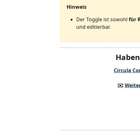
Hinweis
Der Toggle ist sowohl 
für 
und editierbar.
Haben 
Circula Co
✉️️ 
Weite