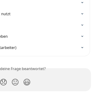
 nutzt
eben
tarbeiter)
 deine Frage beantwortet?
😞
😐
😃