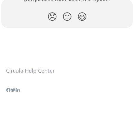
😞
😐
😃
Circula Help Center