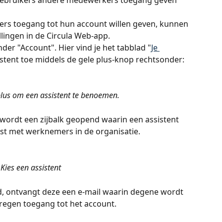
ebruikers andere medewerkers toegang geven 
rs toegang tot hun account willen geven, kunnen 
llingen in de Circula Web-app.
der "Account". Hier vind je het tabblad "
Je 
sistent toe middels de gele plus-knop rechtsonder:
 plus om een assistent te benoemen.
 wordt een zijbalk geopend waarin een assistent 
jst met werknemers in de organisatie.
Kies een assistent 
d, ontvangt deze een e-mail waarin degene wordt 
regen toegang tot het account.